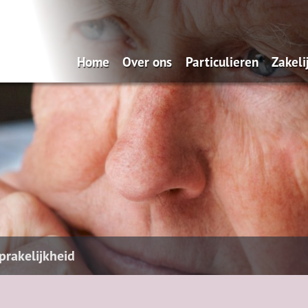
Home
Over ons
Particulieren
Zakeli
Onze diensten via uw smartphone
Verzekeren
Ond
Verzekeren
Wer
prakelijkheid