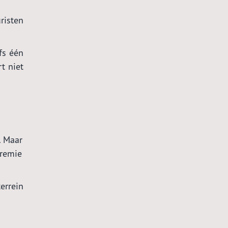
risten
fs één
t niet
. Maar
premie
errein