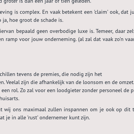
 groter is dan een jaar of tien geleden.
ving is complex. En vaak betekent een 'claim' ook, dat ju
 ja, hoe groot de schade is.
 hiervan bepaald geen overbodige luxe is. Temeer, daar zel
en ramp voor jouw onderneming. (al zal dat vaak zo'n vaar
hillen tevens de premies, die nodig zijn het
en. Veelal zijn die afhankelijk van de loonsom en de omzet
p een rol. Zo zal voor een loodgieter zonder personeel de 
huisarts.
t wij ons maximaal zullen inspannen om je ook op dit t
 je in alle 'rust' ondernemer kunt zijn.