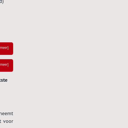
d)
 meer]
 meer]
kste
 neemt
t voor