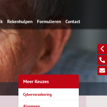
jk
Rekenhulpen
Formulieren
Contact
ernemers
Ziektekostenpremies vergelijken
Schadeformulieren
kgevers
Meer Keuzes
Cyberverzekering
Algemeen